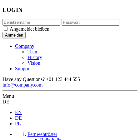
LOGIN
Angemeldet bleiben
Company
Team
History
Vision
Support
Have any Questions?
+01 123 444 555
info@company.com
Menu
DE
EN
DE
PL
Fernwehtröster
Bella Italia