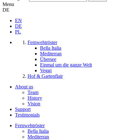
Menu
DE
EN
DE
PL
Fernwehtröster
Bella Italia
Mediterran
Übersee
Einmal um die ganze Welt
Veggi
Hof & Gartenflair
About us
Team
History
Vision
Support
Testimonials
Fernwehtröster
Bella Italia
Mediterran