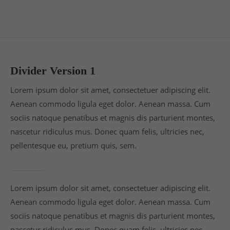
Lorem ipsum dolor sit amet:
24h
/ 365days
Divider Version 1
Lorem ipsum dolor sit amet, consectetuer adipiscing elit.
We offer support for our customers
Aenean commodo ligula eget dolor. Aenean massa. Cum
Mon - Fri 8:00am - 5:00pm
(GMT +1)
sociis natoque penatibus et magnis dis parturient montes,
nascetur ridiculus mus. Donec quam felis, ultricies nec,
Get in touch
pellentesque eu, pretium quis, sem.
Cybersteel Inc.
376-293 City Road, Suite 600
San Francisco, CA 94102
Lorem ipsum dolor sit amet, consectetuer adipiscing elit.
Aenean commodo ligula eget dolor. Aenean massa. Cum
Have any questions?
sociis natoque penatibus et magnis dis parturient montes,
+44 1234 567 890
nascetur ridiculus mus. Donec quam felis, ultricies nec,