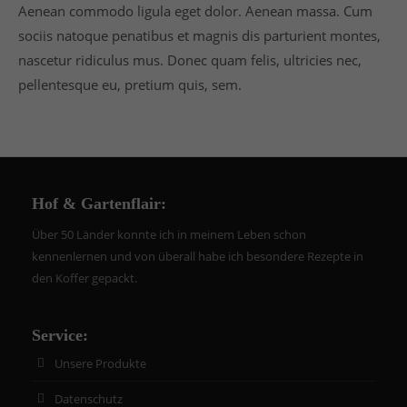
Aenean commodo ligula eget dolor. Aenean massa. Cum
sociis natoque penatibus et magnis dis parturient montes,
nascetur ridiculus mus. Donec quam felis, ultricies nec,
pellentesque eu, pretium quis, sem.
Hof & Gartenflair:
Über 50 Länder konnte ich in meinem Leben schon
kennenlernen und von überall habe ich besondere Rezepte in
den Koffer gepackt.
Service:
Unsere Produkte
Datenschutz