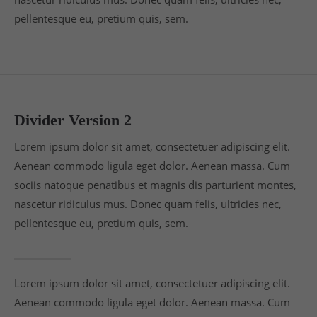
pellentesque eu, pretium quis, sem.
Drop us a line
info@yourdomain.com
About us
Lorem ipsum dolor sit amet, consectetuer
adipiscing elit.
Divider Version 2
Aenean commodo ligula eget dolor. Aenean massa.
Lorem ipsum dolor sit amet, consectetuer adipiscing elit.
Cum sociis natoque penatibus et magnis dis
Aenean commodo ligula eget dolor. Aenean massa. Cum
parturient montes, nascetur ridiculus mus. Donec
sociis natoque penatibus et magnis dis parturient montes,
quam felis, ultricies nec.
nascetur ridiculus mus. Donec quam felis, ultricies nec,
pellentesque eu, pretium quis, sem.
Lorem ipsum dolor sit amet, consectetuer adipiscing elit.
Aenean commodo ligula eget dolor. Aenean massa. Cum