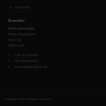
Impressum
Kontakt:
Hof & Gartenflair
Renate Weilinghoff
Wext 26a
48619 Heek
+ 49 171 3037620
+49 2568 6320151
renate@weilinghoff.net
Copyright 2026. All Rights Reserved.