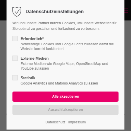
Menu
Datenschutzeinstellungen
Login
Wir und unsere Partner nutzen Cookies, um unsere Webseiten für
Benutzername
Sie optimal zu gestalten und fortlaufend zu verbessern.
Erforderlich*
Notwendige Cookies und Google Fonts zulassen damit die
Website korrekt funktioniert
Passwort
Externe Medien
Externe Medien wie Google Maps, OpenStreetMap und
Youtube zulassen
Statistik
Dividers
Google Analytics und Matomo Analytics zulassen
Anmelden
Lorem ipsum dolor sit amet, consectetuer
Register
|
Lost your password?
adipiscing elit. Aenean commodo ligula eget
dolor. Aenean massa.
Support
Datenschutz
Impressum