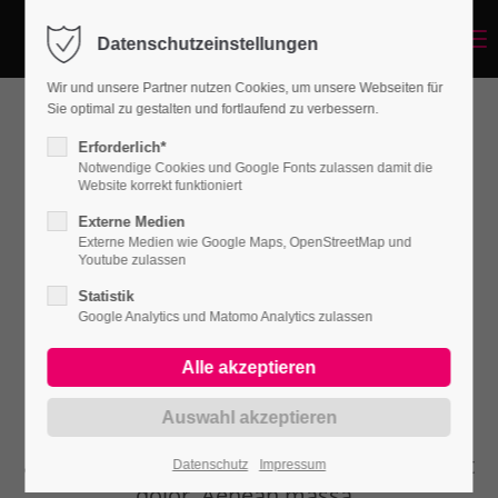
Menu
Datenschutzeinstellungen
Login
Wir und unsere Partner nutzen Cookies, um unsere Webseiten für
Benutzername
Sie optimal zu gestalten und fortlaufend zu verbessern.
Erforderlich*
Notwendige Cookies und Google Fonts zulassen damit die
Website korrekt funktioniert
Passwort
Externe Medien
Externe Medien wie Google Maps, OpenStreetMap und
Youtube zulassen
Statistik
Design-Settings on Articles and
Google Analytics und Matomo Analytics zulassen
Grid-Columns
Anmelden
Register
|
Lost your password?
Lorem ipsum dolor sit amet, consectetuer
adipiscing elit. Aenean commodo ligula eget
Datenschutz
Impressum
Support
dolor. Aenean massa.