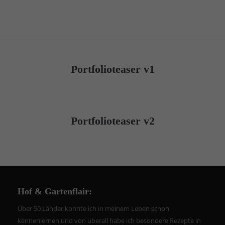
Lorem ipsum dolor sit amet:
24h
/ 365days
Portfolioteaser v1
Event 3
We offer support for our customers
LOREM IPSUM DOLOR SIT AMET, CONSECTETUER
Mon - Fri 8:00am - 5:00pm
(GMT +1)
ADIPISCING ELIT.
Portfolioteaser v2
Get in touch
Cybersteel Inc.
376-293 City Road, Suite 600
San Francisco, CA 94102
Hof & Gartenflair:
Über 50 Länder konnte ich in meinem Leben schon
Have any questions?
+44 1234 567 890
kennenlernen und von überall habe ich besondere Rezepte in