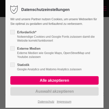
Menu
Datenschutzeinstellungen
Login
Wir und unsere Partner nutzen Cookies, um unsere Webseiten für
Benutzername
Sie optimal zu gestalten und fortlaufend zu verbessern.
Erforderlich*
Notwendige Cookies und Google Fonts zulassen damit die
Website korrekt funktioniert
Passwort
Externe Medien
Externe Medien wie Google Maps, OpenStreetMap und
Youtube zulassen
Statistik
Portfolioteaser
Google Analytics und Matomo Analytics zulassen
Anmelden
Lorem ipsum dolor sit amet, consectetuer
Register
|
Lost your password?
adipiscing elit. Aenean commodo ligula eget
dolor. Aenean massa.
Datenschutz
Impressum
Support