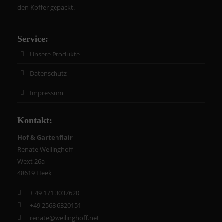
den Koffer gepackt.
Drop us a line
info@yourdomain.com
Service:
About us
Unsere Produkte
Lorem ipsum dolor sit amet, consectetuer
Datenschutz
adipiscing elit.
Impressum
Aenean commodo ligula eget dolor. Aenean massa.
Cum sociis natoque penatibus et magnis dis
Kontakt:
parturient montes, nascetur ridiculus mus. Donec
quam felis, ultricies nec.
Hof & Gartenflair
Renate Weilinghoff
Wext 26a
48619 Heek
+ 49 171 3037620
+49 2568 6320151
renate@weilinghoff.net